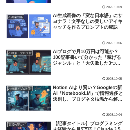
2025.10.09
AI生成画像の「変な日本語」にサ
AI副業戦略
ヨナラ！文字なしの美しいアイキ
ャッチを作るプロンプトの秘訣
2025.10.06
AIブログで月10万円は可能か？
AI執筆・ブログ術
100記事書いて分かった「稼げる
ジャンル」と「大失敗した3つの
過ち」
2025.10.05
Notion AIより賢い？Googleの新
AI執筆・ブログ術
AI「NotebookLM」で情報過多と
決別し、ブログネタ枯渇から解放
された裏ワザ
2025.10.04
【記事タイトル】プログラミング
実践検証ログ
未経験から月5万円！Claude 3.5