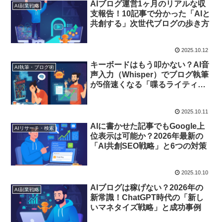
AIブログ運営1ヶ月のリアルな収
AI副業戦略
支報告！10記事で分かった「AIと
共創する」次世代ブログの歩き方
2025.10.12
キーボードはもう叩かない？AI音
AI執筆・ブログ術
声入力（Whisper）でブログ執筆
が5倍速くなる「喋るライティン
グ」の衝撃
2025.10.11
AIに書かせた記事でもGoogle上
AIリサーチ・検索
位表示は可能か？2026年最新の
「AI共創SEO戦略」と6つの対策
2025.10.10
AIブログは稼げない？2026年の
AI副業戦略
新常識！ChatGPT時代の「新し
いマネタイズ戦略」と成功事例