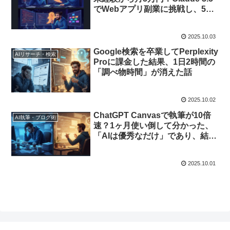
でWebアプリ副業に挑戦し、5歳
児向け解説でエラーを突破した全
記録
2025.10.03
Google検索を卒業してPerplexity
AIリサーチ・検索
Proに課金した結果、1日2時間の
「調べ物時間」が消えた話
2025.10.02
ChatGPT Canvasで執筆が10倍
AI執筆・ブログ術
速？1ヶ月使い倒して分かった、
「AIは優秀なだけ」であり、結局
は人間が本質になるという事実
2025.10.01